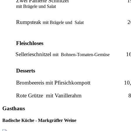
Zwei Panierte Schnitzel
1
mit Brägele und Salat
Rumpsteak
2
mit Brägele und
Salat
Fleischloses
Sellerieschnitzel
1
mit
Bohnen-Tomaten-Gemüse
Desserts
Brombeereis mit Pfirsichkompott
10
Rote Grütze
mit Vanillerahm
8
Gasthaus
Badische Küche - Markgräfler Weine