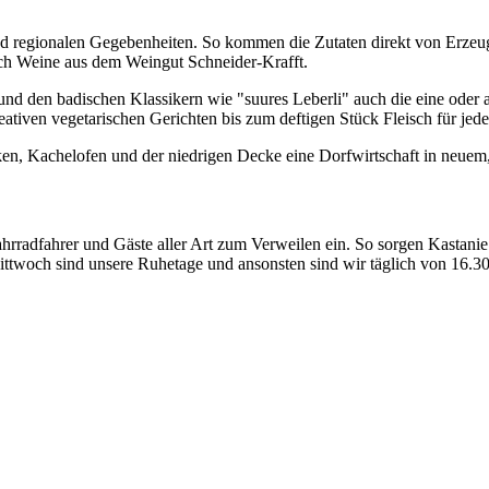
 und regionalen Gegebenheiten. So kommen die Zutaten direkt von Erzeu
ch Weine aus dem Weingut Schneider-Krafft.
 und den badischen Klassikern wie "suures Leberli" auch die eine oder
reativen vegetarischen Gerichten bis zum deftigen Stück Fleisch für j
n, Kachelofen und der niedrigen Decke eine Dorfwirtschaft in neuem, 
ahrradfahrer und Gäste aller Art zum Verweilen ein. So sorgen Kastan
ittwoch sind unsere Ruhetage und ansonsten sind wir täglich von 16.3